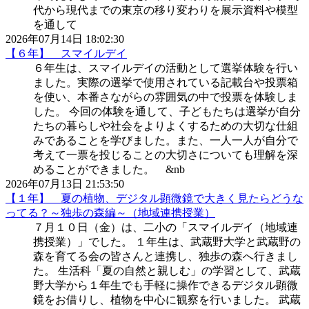
代から現代までの東京の移り変わりを展示資料や模型
を通して
2026年07月14日 18:02:30
【６年】 スマイルデイ
６年生は、スマイルデイの活動として選挙体験を行い
ました。実際の選挙で使用されている記載台や投票箱
を使い、本番さながらの雰囲気の中で投票を体験しま
した。 今回の体験を通して、子どもたちは選挙が自分
たちの暮らしや社会をよりよくするための大切な仕組
みであることを学びました。また、一人一人が自分で
考えて一票を投じることの大切さについても理解を深
めることができました。 &nb
2026年07月13日 21:53:50
【１年】 夏の植物、デジタル顕微鏡で大きく見たらどうな
ってる？～独歩の森編～（地域連携授業）
７月１０日（金）は、二小の「スマイルデイ（地域連
携授業）」でした。 １年生は、武蔵野大学と武蔵野の
森を育てる会の皆さんと連携し、独歩の森へ行きまし
た。 生活科「夏の自然と親しむ」の学習として、武蔵
野大学から１年生でも手軽に操作できるデジタル顕微
鏡をお借りし、植物を中心に観察を行いました。 武蔵