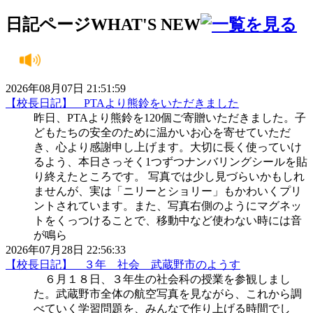
日記ページ
WHAT'S NEW
2026年08月07日 21:51:59
【校長日記】 PTAより熊鈴をいただきました
昨日、PTAより熊鈴を120個ご寄贈いただきました。子
どもたちの安全のために温かいお心を寄せていただ
き、心より感謝申し上げます。大切に長く使っていけ
るよう、本日さっそく1つずつナンバリングシールを貼
り終えたところです。 写真では少し見づらいかもしれ
ませんが、実は「ニリーとショリー」もかわいくプリ
ントされています。また、写真右側のようにマグネッ
トをくっつけることで、移動中など使わない時には音
が鳴ら
2026年07月28日 22:56:33
【校長日記】 ３年 社会 武蔵野市のようす
６月１８日、３年生の社会科の授業を参観しまし
た。武蔵野市全体の航空写真を見ながら、これから調
べていく学習問題を、みんなで作り上げる時間でし