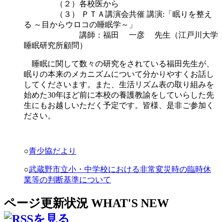
（２）各校医から
（３） ＰＴＡ講演会共催 講演:「眠りを整え
る ～目からウロコの睡眠学～」
講師：福田 一彦 先生（江戸川大学
睡眠研究所顧問）
睡眠に関して数々の研究をされている福田先生が、
眠りの本来のメカニズムについて分かりやすくお話し
してくださいます。また、生活リズム表の取り組みを
始めた30年ほど前に本校の養護教諭をしていらした先
生にもお越しいただく予定です。皆様、是非ご参加く
ださい。
○
青少協だより
○
武蔵野市立小・中学校における非常変災時の臨時休
業等の判断基準について
ページ更新状況
WHAT'S NEW