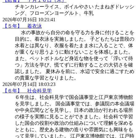
【給食】 ７月１６日（木）
チキンカレーライス、ボイルやさい たまねぎドレッシ
ング、フローズンヨーグルト、牛乳
2026年07月16日 10:21:41
【５年】 着衣泳
水の事故から自分の命を守る力を身に付けることを
目的に、着衣泳を実施しました。 子どもたちは普段の
水着とは異なり、衣服を着たまま水に入ることで、体
が重くなり思うように動けないことを体感しました。
また、ペットボトルなど身近な物を使って「浮いて待
つ」方法を学び、慌てずに行動することの大切さを確
認しました。 夏休みを前に、水辺で安全に過ごすため
の貴重な学習となりました。
2026年07月14日 18:03:23
【６年】 社会科見学
６年生は、社会科見学で国会議事堂と江戸東京博物館
を見学しました。 国会議事堂では、参議院の本会議場
や中央広間などを見学し、日本の政治が行われる場所
の様子を実際に見ることができました。社会科で学習
した国会の役割や政治の仕組みについて理解を深める
とともに、歴史ある建物の造りや雰囲気にも興味をも
って見学していました。 江戸東京博物館では、江戸時