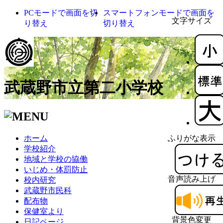
PCモードで画面を切
スマートフォンモードで画面を
文字サイズ
り替え
切り替え
武蔵野市立第二小学校
ホーム
ふりがな表示
学校紹介
地域と学校の協働
いじめ・体罰防止
音声読み上げ
校内研究
武蔵野市民科
配布物
保健室より
背景色変更
日記ページ