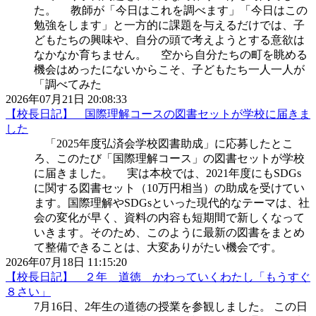
た。 教師が「今日はこれを調べます」「今日はこの
勉強をします」と一方的に課題を与えるだけでは、子
どもたちの興味や、自分の頭で考えようとする意欲は
なかなか育ちません。 空から自分たちの町を眺める
機会はめったにないからこそ、子どもたち一人一人が
「調べてみた
2026年07月21日 20:08:33
【校長日記】 国際理解コースの図書セットが学校に届きま
した
「2025年度弘済会学校図書助成」に応募したとこ
ろ、このたび「国際理解コース」の図書セットが学校
に届きました。 実は本校では、2021年度にもSDGs
に関する図書セット（10万円相当）の助成を受けてい
ます。国際理解やSDGsといった現代的なテーマは、社
会の変化が早く、資料の内容も短期間で新しくなって
いきます。そのため、このように最新の図書をまとめ
て整備できることは、大変ありがたい機会です。
2026年07月18日 11:15:20
【校長日記】 ２年 道徳 かわっていくわたし「もうすぐ
８さい」
7月16日、2年生の道徳の授業を参観しました。 この日