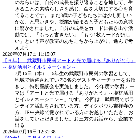
のねらいは、自分の成長を振り返ることを通して、生
きることの素晴らしさを感じ、命を大切にする心を育
てることです。 まだ8歳の子どもたちには少し難しい
かな、と思いきや、授業が始まると子どもたちの意欲
に驚かされました。自分の成長をカードに書き出す活
動では、「もっと書きたい」「もう1枚カードがほし
い」という声が教室のあちこちから上がり、進んで考
えよう
2026年07月17日 11:15:07
【６年】 武蔵野市民科アートと光で届ける『ありがとう』
～廃材活用とイルミネーション～
7月16日（木）、6年生の武蔵野市民科の学習として、
地域で活躍されている3名のゲストティーチャーをお招
きし、特別座談会を実施しました。 今年度の学習テー
マは「アートと光で届ける『ありがとう』～廃材活用
とイルミネーション～」です。 今回は、武蔵境でボラ
ンティア活動をされている方、ディグボウル吉祥寺の
方、JR中央線で働かれている方にお越しいただき、お
話をしていただきました。お三方のお話から、企業で
出る
2026年07月16日 12:31:38