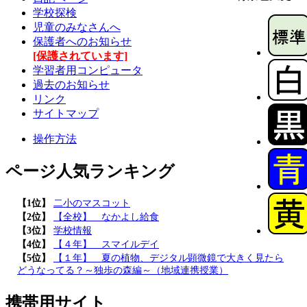
学校探検
児童のみなさんへ
保護者へのお知らせ
[保護されています]
学習者用コンピュータ
過去のお知らせ
リンク
サイトマップ
操作方法
ページ人気ランキング
【1位】
二小のマスコット
【2位】
【全校】 なかよし給食
【3位】
学校情報
【4位】
【４年】 スマイルデイ
【5位】
【１年】 夏の植物、デジタル顕微鏡で大きく見たら
どうなってる？～独歩の森編～（地域連携授業）
携帯用サイト